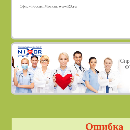
Офис - Россия, Москва:
www.R3.ru
Спр
ФГ
Ошибка