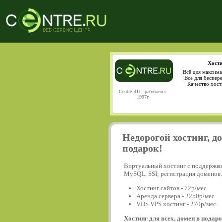
Хости
Всё для максима
Всё для беспер
Качество хост
Centre.RU - работаем с
1997г
Недорогой хостинг, д
подарок!
Виртуальный хостинг с поддержко
MySQL, SSI; регистрация доменов.
Хостинг сайтов - 72р/мес
Аренда сервера - 2250р/мес
VDS VPS хостинг - 270р/мес.
Хостинг для всех, домен в подаро