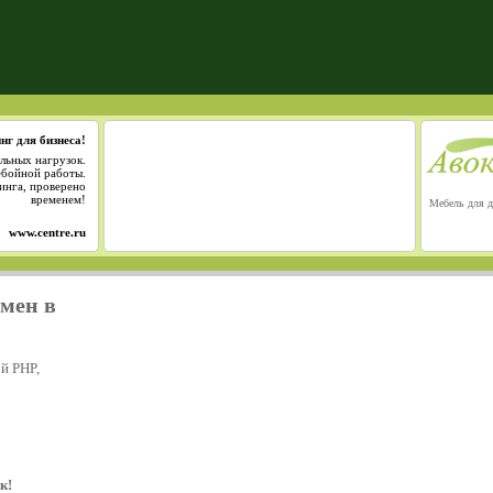
нг для бизнеса!
льных нагрузок.
ебойной работы.
инга, проверено
временем!
Мебель для д
www.centre.ru
омен в
й PHP,
к!