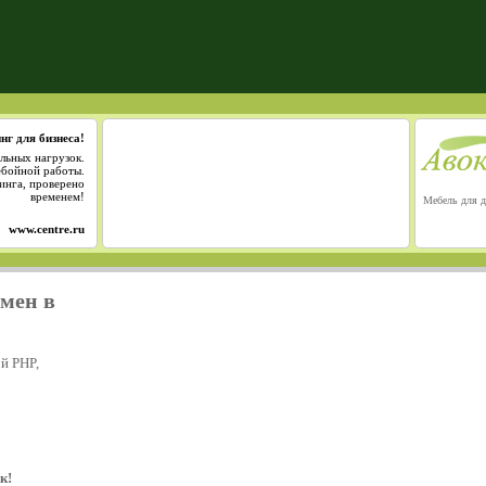
нг для бизнеса!
льных нагрузок.
ебойной работы.
инга, проверено
временем!
Мебель для д
www.centre.ru
омен в
й PHP,
к!