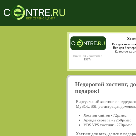
Хости
Всё для максима
Всё для беспер
Качество хост
Centre.RU - работаем с
1997г
Недорогой хостинг, д
подарок!
Виртуальный хостинг с поддержко
MySQL, SSI; регистрация доменов.
Хостинг сайтов - 72р/мес
Аренда сервера - 2250р/мес
VDS VPS хостинг - 270р/мес.
Хостинг для всех, домен в подаро